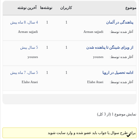
موضوع
کاربران
نوشته‌ها
آخرین نوشته
پناهندگی در آلمان
1
1
4 سال، 8 ماه پیش
آغاز شده توسط:
Arman sajjadi
Arman sajjadi
از ویزای شینگن تا پناهنده شدن
1
1
5 سال پیش
آغاز شده توسط:
younes
younes
ادامه تحصیل در اروپا
1
1
5 سال، 7 ماه پیش
آغاز شده توسط:
Elahe Ataei
Elahe Ataei
نمایش موضوع 1 (از 3 کل)
برای طرح سوال یا جواب باید عضو شده و وارد سایت شوید