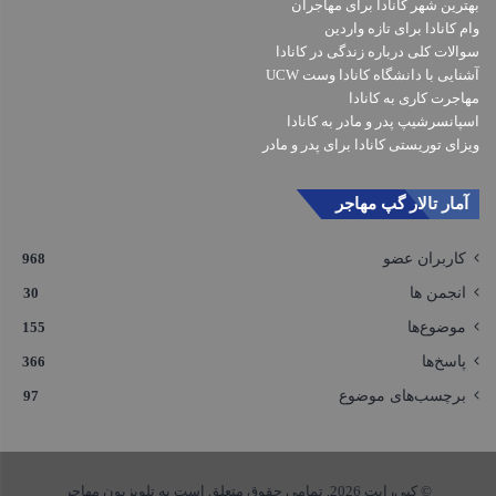
بهترین شهر کانادا برای مهاجران
وام کانادا برای تازه واردین
سوالات کلی درباره زندگی در کانادا
آشنایی با دانشگاه کانادا وست UCW
مهاجرت کاری به کانادا
اسپانسرشیپ پدر و مادر به کانادا
ویزای توریستی کانادا برای پدر و مادر
آمار تالار گپ مهاجر
کاربران عضو
968
انجمن ها
30
موضوع‌ها
155
پاسخ‌ها
366
برچسب‌های موضوع
97
© کپی‌رایت 2026, تمامی حقوق متعلق است به تلویزیون مهاجر