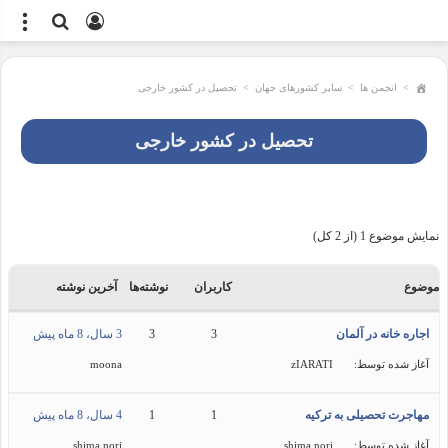
ورود
جستجو
منو
برای
>
انجمن ها
>
سایر کشورهای جهان
>
تحصیل در کشور خارجی
تحصیل در کشور خارجی
نمایش موضوع 1 (از 2 کل)
موضوع
کاربران
نوشته‌ها
آخرین نوشته
اجاره خانه در آلمان
3
3
3 سال، 8 ماه پیش
آغاز شده توسط:
zIARATI
moona
مهاجرت تحصیلی به ترکیه
1
1
4 سال، 8 ماه پیش
آغاز شده توسط:
shima nori
shima nori