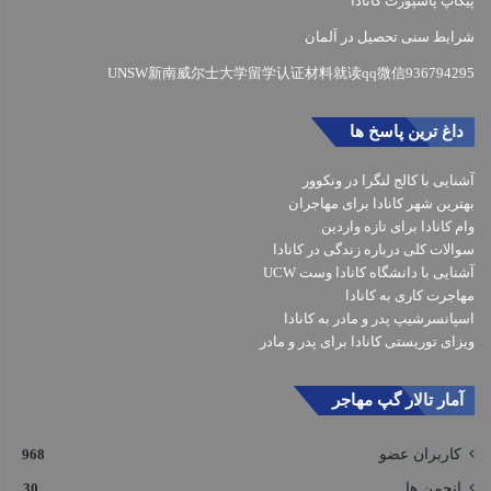
پیکاپ پاسپورت کانادا
شرایط سنی تحصیل در آلمان
UNSW新南威尔士大学留学认证材料就读qq微信936794295
داغ ترین پاسخ ها
آشنایی با کالج لنگرا در ونکوور
بهترین شهر کانادا برای مهاجران
وام کانادا برای تازه واردین
سوالات کلی درباره زندگی در کانادا
آشنایی با دانشگاه کانادا وست UCW
مهاجرت کاری به کانادا
اسپانسرشیپ پدر و مادر به کانادا
ویزای توریستی کانادا برای پدر و مادر
آمار تالار گپ مهاجر
کاربران عضو
968
انجمن ها
30