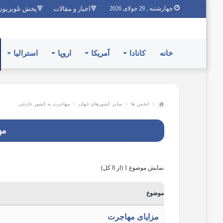
چهارشنبه , 29 جولای 2026
🔻اخبار و مقالات
🔻پخش تلویزیون
خانه
کانادا
آمریکا
اروپا
استرالیا
>
انجمن ها
>
سایر کشورهای جهان
>
مهاجرت به کشور خارجی
مه
نمایش موضوع 1 (از 8 کل)
موضوع
مزایای مهاجرت