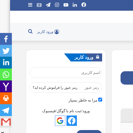
فیس
لینکدین
یوتیوب
اینستاگرام
تلگرام
نماشا
سایدبار
بوک
جستجو
ورود کاربر
برای
ورود کاربر
رمز عبور را فراموش کرده اید؟
مرا به خاطر بسپار
ورود/ثبت نام با گوگل/فیسبوک