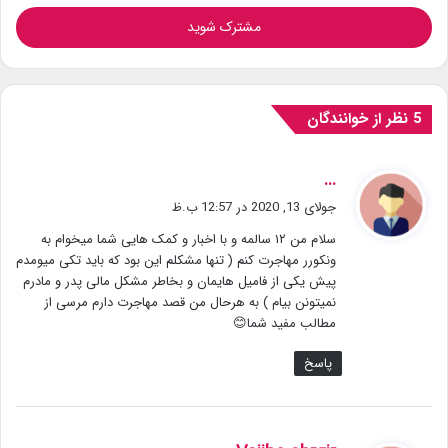
خود
را
وارد
کنید
‫5 نظر از خوانندگان
گ
...
ف
جولای 13, 2020 در 12:57 ب.ظ
ت
سلام من ۱۲ سالمه و با اخبار و کمک هایی شما میخوام به
:
ونکورر مهاجرت کنم ( تنها مشکلم این بود که باید تکی میومدم
پیش یکی از فامیل هایمان و بخاطر مشکل مالی پدر و مادرم
نمیتونن بیام ) به هرحال من قصد مهاجرت دارم مرسی از
مطالب مفید شما😊
پاسخ