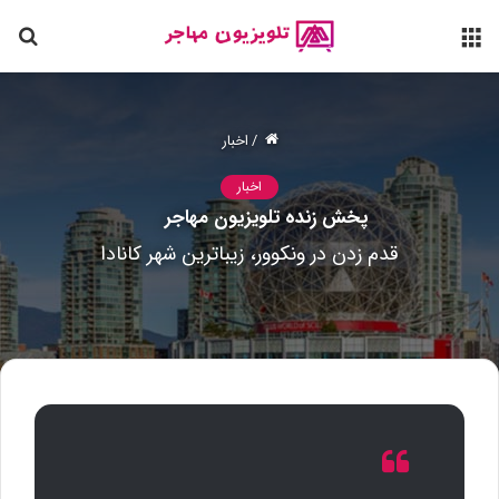
منو
جس
برا
/
اخبار
اخبار
پخش زنده تلویزیون مهاجر
قدم زدن در ونکوور، زیباترین شهر کانادا