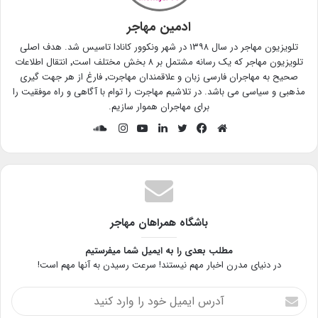
ادمین مهاجر
تلویزیون مهاجر در سال ۱۳۹۸ در شهر ونکوور کانادا تاسیس شد. هدف اصلی
تلویزیون مهاجر که یک رسانه مشتمل بر ۸ بخش مختلف است٬ انتقال اطلاعات
صحیح به مهاجران فارسی زبان و علاقمندان مهاجرت٬ فارغ از هر جهت گیری
مذهبی و سیاسی می باشد. در تلاشیم مهاجرت را توام با آگاهی و راه موفقیت را
برای مهاجران هموار سازیم.
ساند
وبسایت
فیس
توییتر
لینکدین
یوتیوب
اینستاگرام
کلود
بوک
باشگاه همراهان مهاجر
مطلب بعدی را به ایمیل شما میفرستیم
در دنیای مدرن اخبار مهم نیستند! سرعت رسیدن به آنها مهم است!
آدرس
ایمیل