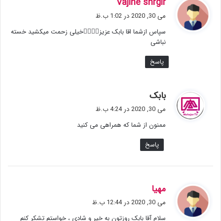
گ
Vajihe shrgir
ف
می 30, 2020 در 1:02 ب.ظ
ت
سپاس ازشما اقا بابک عزیز🙇‍♀️🙇‍♀️خیلی زحمت میکشید خسته
:
نباشی
پاسخ
گ
بابک
ف
می 30, 2020 در 4:24 ب.ظ
ت
ممنون از شما که همراهی می کنید
:
پاسخ
گ
مهیا
ف
می 30, 2020 در 12:44 ب.ظ
ت
سلام آقا بابک روزتون به خیر و شادی ، خواستم تشکر کنم
: