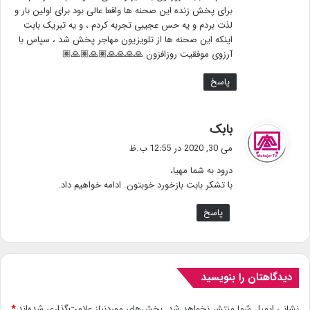
برای پخش زنده این صحنه ها واقعا عالی بود برای اولین بار و
لذت بردم و یه حس عجیبی تجربه کردم ، و یه تبریک بابت
اینکه این صحنه ها از تلویزیون مهاجر پخش شد ، سپاس با
آرزوی موفقیت روزافزون 🙏🙏🙏🙏🏽🙏🏽🙏🏽
پاسخ
گ
بابک
ف
می 30, 2020 در 12:55 ب.ظ
ت
درود به شما مهیا،
:
با تشکر بابت بازخورد خوبتون. ادامه خواهیم داد.
پاسخ
دیدگاهتان را بنویسید
نشانی ایمیل شما منتشر نخواهد شد.
بخش‌های موردنیاز علامت‌گذاری شده‌اند
*